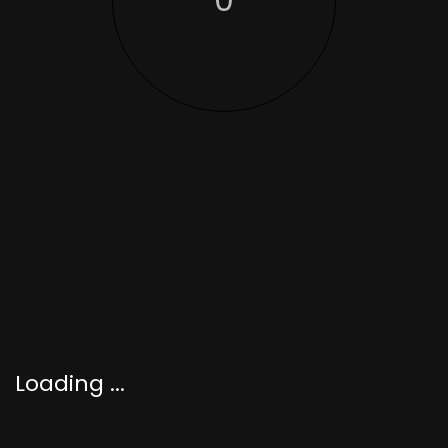
0
SCROLL
Loading ...